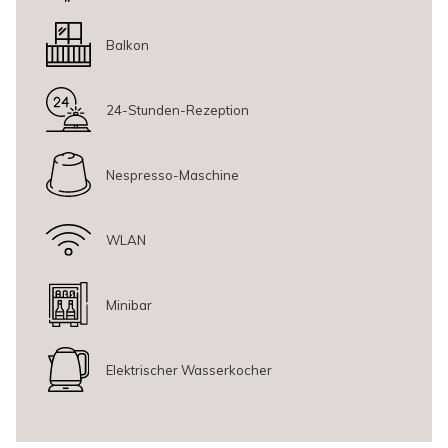
Minibar für Ihren Komfort (gegen Gebühr)
Flachbildfernseher für Unterhaltung im Zimmer
Balkon
Ob Sie Prag geschäftlich besuchen oder eine Auszeit in der Stadt
genießen möchten – das Komfortzimmer mit Balkon bietet einen
24-Stunden-Rezeption
ruhigen Rückzugsort, der modernen Komfort, natürliches Licht und
stilvolles Design vereint.
Nespresso-Maschine
WLAN
Minibar
Elektrischer Wasserkocher