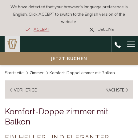
We have detected that your browser's language preference is
English. Click ACCEPT to switch to the English version of the
website.
ACCEPT
DECLINE
Ha
Me
JETZT BUCHEN
Startseite
Zimmer
Komfort-Doppelzimmer mit Balkon
VORHERIGE
NÄCHSTE
Komfort-Doppelzimmer mit
Balkon
EIN HELLER UND ELEGANTER