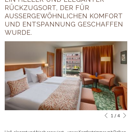
RÜCKZUGSORT, DER FÜR
AUSSERGEWÖHNLICHEN KOMFORT U
ND ENTSPANNUNG GESCHAFFEN W
URDE.
N
Diashow-
Durch
1
/
4
Vorherige
Steuertasten
Klicken
auf