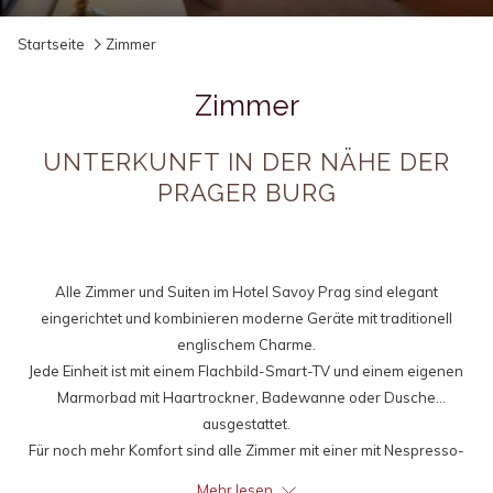
Diashow-
Durch
Startseite
Zimmer
Steuertasten
Klicken
auf
Zimmer
die
folgenden
UNTERKUNFT IN DER NÄHE DER
Links
PRAGER BURG
wird
der
obige
Inhalt
Alle Zimmer und Suiten im Hotel Savoy Prag sind elegant
aktualisiert
eingerichtet und kombinieren moderne Geräte mit traditionell
englischem Charme.
Jede Einheit ist mit einem Flachbild-Smart-TV und einem eigenen
Marmorbad mit Haartrockner, Badewanne oder Dusche
ausgestattet.
Für noch mehr Komfort sind alle Zimmer mit einer mit Nespresso-
Kaffeemaschine, Minikühlschrank, Wasserkocher und Teeset
Mehr lesen