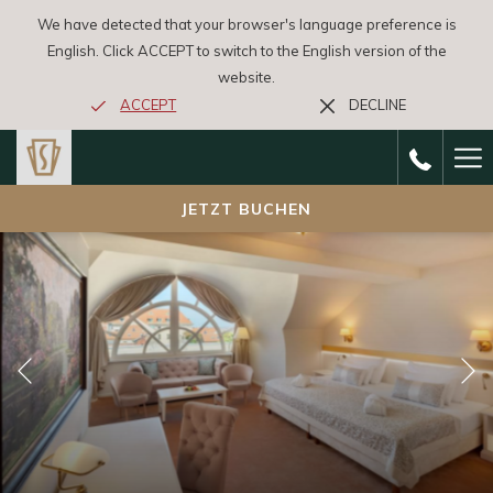
We have detected that your browser's language preference is
English. Click ACCEPT to switch to the English version of the
website.
ACCEPT
DECLINE
Ha
Me
JETZT BUCHEN
Vorherige