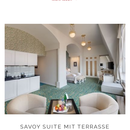
ausgestattet.
Höhere Zimmerkategorien verfügen über ein Bidet im Badezimmer
sowie Bademäntel und Hausschuhe.
Fußbodenheizung im Badezimmer finden Sie in den meisten
Zimmern unserer 4-Sterne-Unterkunft in Prag.
Alle Einheiten, unabhängig von ihrer Kategorie, garantieren
maximalen Komfort und ein außergewöhnliches Erlebnis.
SAVOY SUITE MIT TERRASSE