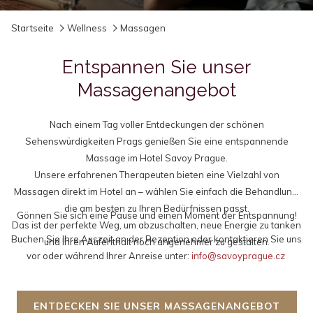
Diashow-
Durch
Startseite
Wellness
Massagen
Steuertasten
Klicken
auf
Entspannen Sie unser
die
Massagenangebot
folgenden
Links
wird
Nach einem Tag voller Entdeckungen der schönen
der
Sehenswürdigkeiten Prags genießen Sie eine entspannende
obige
Massage im Hotel Savoy Prague.
Inhalt
Unsere erfahrenen Therapeuten bieten eine Vielzahl von
aktualisiert
Massagen direkt im Hotel an – wählen Sie einfach die Behandlung,
die am besten zu Ihren Bedürfnissen passt.
Gönnen Sie sich eine Pause und einen Moment der Entspannung!
Das ist der perfekte Weg, um abzuschalten, neue Energie zu tanken
Buchen Sie Ihre Auszeit an der Rezeption oder kontaktieren Sie uns
und Ihren Aufenthalt noch angenehmer zu gestalten.
vor oder während Ihrer Anreise unter:
info@savoyprague.cz
ENTDECKEN SIE UNSER MASSAGENANGEBOT