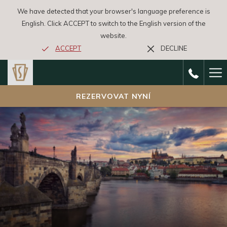
We have detected that your browser's language preference is
English. Click ACCEPT to switch to the English version of the
website.
ACCEPT
DECLINE
Ha
Me
REZERVOVAT NYNÍ