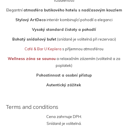
vzdálenosti
Elegantní
atmosféra butikového hotelu s nadčasovým kouzlem
Stylový ArtDeco
interiér kombinující pohodlí a eleganci
Vysoký standard čistoty a pohodlí
Bohatý snídaňový bufet
(snídaně je volitelná při rezervaci)
Café & Bar U Keplera
s příjemnou atmosférou
Wellness zóna se saunou
a relaxačním zázemím (volitelně a za
poplatek)
Pohostinnost a osobní přístup
Autentický zážitek
Terms and conditions
Cena zahrnuje DPH.
Snídaně je volitelná.