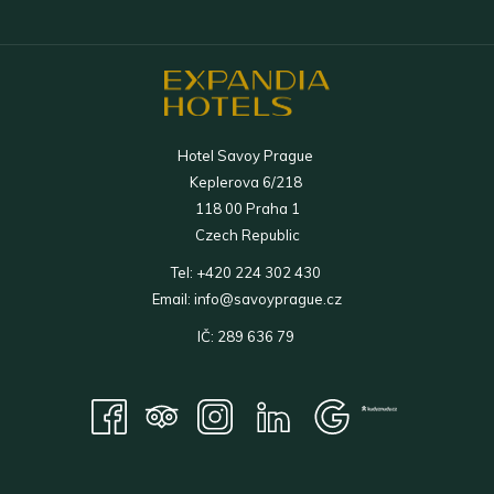
V
V
SE
OKNĚ
NOVÉM
NOV
V
OKNĚ
OKN
NOVÉM
OKNĚ
Hotel Savoy Prague
Keplerova 6/218
118 00 Praha 1
Czech Republic
Tel:
+420 224 302 430
Email:
info@savoyprague.cz
IČ: 289 636 79