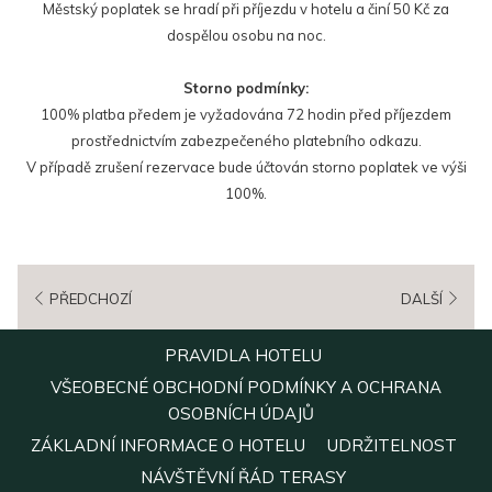
Městský poplatek se hradí při příjezdu v hotelu a činí 50 Kč za
dospělou osobu na noc.
Storno podmínky:
100% platba předem je vyžadována 72 hodin před příjezdem
prostřednictvím zabezpečeného platebního odkazu.
V případě zrušení rezervace bude účtován storno poplatek ve výši
100%.
PŘEDCHOZÍ
DALŠÍ
OTEVŘE
PRAVIDLA HOTELU
SE
VŠEOBECNÉ OBCHODNÍ PODMÍNKY A OCHRANA
V
OTEVŘE
OSOBNÍCH ÚDAJŮ
NOVÉM
SE
OTEVŘE
OTE
ZÁKLADNÍ INFORMACE O HOTELU
UDRŽITELNOST
OKNĚ
V
SE
SE
OTEVŘE
NÁVŠTĚVNÍ ŘÁD TERASY
NOVÉM