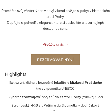
Proměňte svůj všední týden v nový víkend a užijte si pobyt v historickém
srdci Prahy.
Dopřejte si pohodlí a eleganci, které si zasloužíte a to za nejlepší
dostupnou cenu.
Neváhejte a rezervujte ještě dnes!
Přečtěte si víc
The offer includes:
Pohodlné ubytování v odlišných kategoriích
REZERVOVAT NYNÍ
WiFi zdarma
Bohatá snídaně formou bufetu (dle rezervace)
Každodenní úklid
Highlights
24/7 služba recepce
Exkluzivní, klidná a bezpečná
lokalita v blízkosti Pražského
hradu
(památka UNESCO)
Výborné
tramvajové spojení do centra Prahy
(tramvaj č. 22)
Strahovský klášter, Petřín
a další památky v docházkové